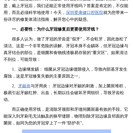
是，戴上牙冠后，我们还能正常使用牙线吗？答案是肯定的，不仅能
用，而且必须科学地使用！今天，
深圳爱康健口腔医院
就为您带来一
份详尽的修复体清洁指南，解开您心中的疑惑。
一、必要性：为什么牙冠修复后更要使用牙线？
很多人认为，做了牙冠的牙齿是“假牙”，不会蛀牙，因此放松了
清洁。这是一个非常危险的误解。牙冠本身不会龋坏，但牙冠边缘与
真牙结合的部位，是细菌和食物残渣极易存留的“重灾区”。如果清洁
不到位，可能导致：
1、边缘继发龋： 细菌从牙冠边缘缝隙侵入，导致内部基牙发生
腐蚀，这是牙冠修复失败的主要原因之一。
2、
牙龈炎
与牙周炎： 牙冠边缘对牙龈的刺激，加上菌斑堆积，
极易引起牙龈红肿、出血，长期以往会破坏牙周组织，导致牙齿松
动。
而正确使用牙线，是清除牙颈部和牙缝间菌斑最有效的手段。它
能深入到牙刷毛无法触及的狭窄缝隙，物理刮除牙冠边缘及邻面的牙
菌斑，如同为您的牙冠穿上了一件“防护衣”。