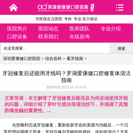
市医保定点医院 专科 专业 实力保证
医院简介
医院动态
医师团队
专业介绍
口腔设备
联系我们
在线咨询
搜索
深圳爱康健口腔医院
>
综合齿科
>
看牙指南
>
牙冠修复后还能用牙线吗？罗湖爱康健口腔修复体清洁
指南
发布时间:2025-10-16 16:01
文章导读：本文解答了牙冠修复后能否及为何必须使用牙线
的问题，详细介绍了穿针引线法等清洁技巧，并强调了其预
防继发龋的重要性。...
当您顺利完成牙冠修复，重新收获牙齿的美观与功能后，一个日
常护理问题随之而来：牙冠边缘与牙龈的衔接处，该如何清洁？尤其