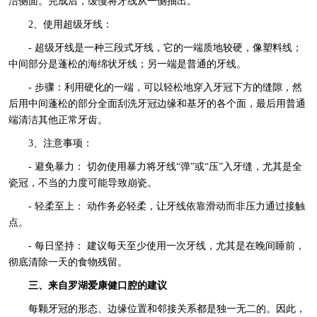
洁侧面。完成后，缓慢将牙线从一侧抽出。
2、使用超级牙线：
- 超级牙线是一种三段式牙线，它的一端质地较硬，像塑料线；
中间部分是蓬松的海绵状牙线；另一端是普通的牙线。
- 步骤：利用硬化的一端，可以轻松地穿入牙冠下方的缝隙，然
后用中间蓬松的部分全面刮洗牙冠边缘和基牙的各个面，最后用普通
端清洁其他正常牙齿。
3、注意事项：
- 避免暴力： 切勿使用暴力将牙线“弹”或“压”入牙缝，尤其是全
瓷冠，不当的力度可能导致崩瓷。
- 轻柔至上： 动作务必轻柔，让牙线依靠滑动而非压力通过接触
点。
- 每日坚持： 建议每天至少使用一次牙线，尤其是在晚间睡前，
彻底清除一天的食物残留。
三、来自罗湖爱康健口腔的建议
每颗牙冠的形态、边缘位置和邻接关系都是独一无二的。因此，