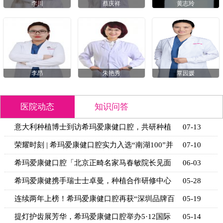
李川
蔡庆祥
黄志玲
李昂
朱艳秀
覃园媛
医院动态
知识问答
意大利种植博士到访希玛爱康健口腔，共研种植
07-13
技术新思
荣耀时刻 | 希玛爱康健口腔实力入选“南湖100”并
07-10
获官
希玛爱康健口腔「北京正畸名家马春敏院长见面
06-03
日」活动
希玛爱康健携手瑞士士卓曼，种植合作研修中心
05-28
揭牌
连续两年上榜！希玛爱康健口腔再获“深圳品牌百
05-19
强”
提灯护齿展芳华，希玛爱康健口腔举办5·12国际
05-14