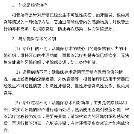
1、什么是根管治疗
根管治疗是针对牙髓已经发生不可逆性病变，如牙髓炎、根尖周
炎等情况的一种治疗方法。它通过清除根管内的感染物质，对根管进
行消毒和充填，以消除炎症，防止再次感染，从而保留患牙。
2、与活髓保存术的区别
（1）治疗目的不同：活髓保存术的核心目的是保留有活力的牙
髓组织，维持牙齿的生理功能；而根管治疗则是去除已经病变、无法
恢复健康的牙髓组织，消除感染源，防止炎症扩散。
（2）适用病情不同：活髓保存术适用于牙髓有保留价值的情
况，如上述提到的深龋近髓、外伤露髓等；根管治疗则适用于牙髓已
经发生不可逆性病变，如急性牙髓炎、慢性牙髓炎急性发作、根尖周
炎等。
（3）治疗过程不同：活髓保存术相对简单，主要是去除龋坏组
织，对接近牙髓的部位进行适当处理，然后使用盖髓剂覆盖牙髓；根
管治疗过程较为复杂，需要先开髓，清除根管内的牙髓组织和感染物
质，再进行根管消毒、充填等步骤，有时还需要多次就诊才能完成治
疗。