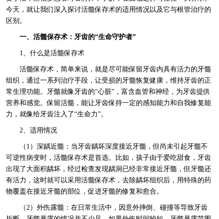
今天，就让我们深入探讨活髓保存术的适用情况以及它与根管治疗的
区别。
一、活髓保存术：牙齿的“生命守护者”
1、什么是活髓保存术
活髓保存术，简单来说，就是尽可能保留牙齿内具有活力的牙髓
组织，通过一系列治疗手段，让受损的牙髓恢复健康，维持牙齿的正
常生理功能。牙髓就像牙齿的“心脏”，富含血管和神经，为牙齿提供
营养和感觉。保留活髓，能让牙齿保持一定的感知能力和自我修复能
力，就像给牙齿注入了“生命力”。
2、适用情况
（1）深龋近髓：当牙齿龋坏深度接近牙髓，但尚未引起牙髓不
可逆性病变时，活髓保存术是首选。比如，孩子由于爱吃甜食，牙齿
出现了大面积龋坏，经过检查发现龋洞已经非常接近牙髓，但牙髓还
有活力，这时就可以采用活髓保存术，去除龋坏组织后，用特殊的药
物覆盖在接近牙髓的部位，促进牙髓的修复和愈合。
（2）外伤露髓：在日常生活中，因意外摔倒、碰撞等导致牙齿
折断，牙髓暴露的情况并不少见。如果外伤时间较短，牙髓暴露范围