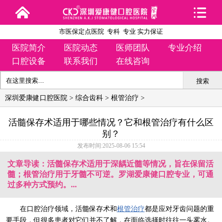
市医保定点医院 专科 专业 实力保证
医院简介
医院动态
医师团队
专业介绍
口腔设备
联系我们
在线咨询
搜索
深圳爱康健口腔医院
>
综合齿科
>
根管治疗
>
活髓保存术适用于哪些情况？它和根管治疗有什么区
别？
发布时间:2025-08-06 15:54
文章导读：活髓保存术适用于深龋近髓等情况，旨在保留活
髓；根管治疗用于牙髓不可逆。罗湖爱康健口腔专业，可通
过多种方式预约。...
在口腔治疗领域，活髓保存术和
根管治疗
都是应对牙齿问题的重
要手段，但很多患者对它们并不了解，在面临选择时往往一头雾水。