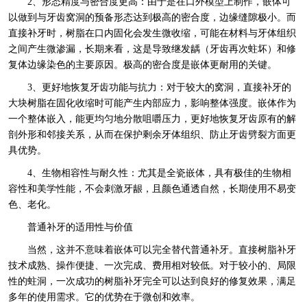
2、形态精度与密合度更高：由于是在口外模型上制作，嵌体可
以做到与牙齿窝洞的预备形态达到极高的密合度，边缘缝隙极小。而
直接补牙时，树脂在口内固化会发生微收缩，可能在材料与牙体组织
之间产生微渗漏，长期来看，这是导致继发龋（牙齿再次蛀坏）和修
复体边缘染色的主要原因。极高的密合度是嵌体更耐用的关键。
3、更好地恢复牙齿功能与抗力：对于较大的窝洞，直接补牙的
大块树脂在固化收缩时可能产生内部应力，影响整体强度。嵌体作为
一个整体嵌入，能更均匀地分散咀嚼压力，更好地恢复牙齿原有的解
剖外形和邻接关系，从而在保护剩余牙体组织、防止牙齿劈裂方面更
具优势。
4、生物相容性与耐久性：尤其是全瓷嵌体，具有极佳的生物相
容性和美学性能，不会刺激牙龈，且颜色通透自然，长期使用不易变
色、老化。
普通补牙的适用性与价值
当然，这并不意味着嵌体可以完全替代普通补牙。直接树脂补牙
技术成熟、操作便捷、一次完成、费用相对较低。对于较小的、局限
性的蛀洞，一次成功的树脂补牙完全可以达到良好的修复效果，满足
多年的使用需求。它的优势在于微创和效率。