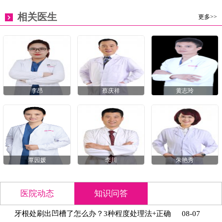
相关医生
更多>>
李昂
蔡庆祥
黄志玲
覃园媛
李川
朱艳秀
医院动态
知识问答
意大利种植博士到访希玛爱康健口腔，共研种植
07-13