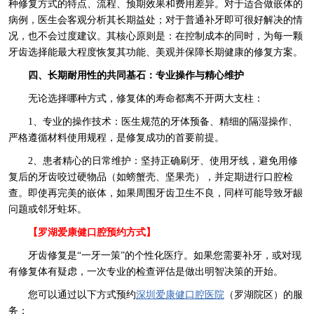
种修复方式的特点、流程、预期效果和费用差异。对于适合做嵌体的
病例，医生会客观分析其长期益处；对于普通补牙即可很好解决的情
况，也不会过度建议。其核心原则是：在控制成本的同时，为每一颗
牙齿选择能最大程度恢复其功能、美观并保障长期健康的修复方案。
四、长期耐用性的共同基石：专业操作与精心维护
无论选择哪种方式，修复体的寿命都离不开两大支柱：
1、专业的操作技术：医生规范的牙体预备、精细的隔湿操作、
严格遵循材料使用规程，是修复成功的首要前提。
2、患者精心的日常维护：坚持正确刷牙、使用牙线，避免用修
复后的牙齿咬过硬物品（如螃蟹壳、坚果壳），并定期进行口腔检
查。即使再完美的嵌体，如果周围牙齿卫生不良，同样可能导致牙龈
问题或邻牙蛀坏。
【罗湖爱康健口腔预约方式】
牙齿修复是“一牙一策”的个性化医疗。如果您需要补牙，或对现
有修复体有疑虑，一次专业的检查评估是做出明智决策的开始。
您可以通过以下方式预约
深圳爱康健口腔医院
（罗湖院区）的服
务：