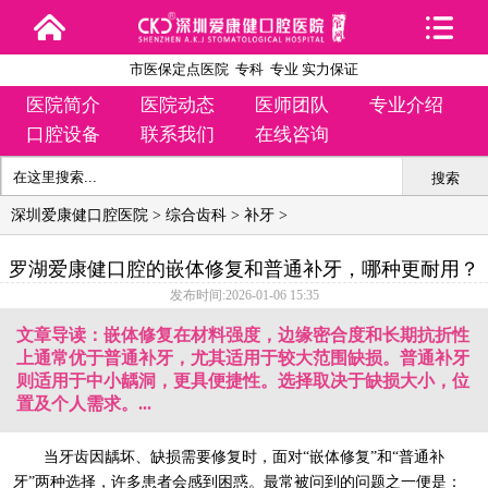
市医保定点医院 专科 专业 实力保证
医院简介
医院动态
医师团队
专业介绍
口腔设备
联系我们
在线咨询
搜索
深圳爱康健口腔医院
>
综合齿科
>
补牙
>
罗湖爱康健口腔的嵌体修复和普通补牙，哪种更耐用？
发布时间:2026-01-06 15:35
文章导读：嵌体修复在材料强度，边缘密合度和长期抗折性
上通常优于普通补牙，尤其适用于较大范围缺损。普通补牙
则适用于中小龋洞，更具便捷性。选择取决于缺损大小，位
置及个人需求。...
当牙齿因龋坏、缺损需要修复时，面对“嵌体修复”和“普通补
牙”两种选择，许多患者会感到困惑。最常被问到的问题之一便是：