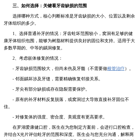
三、如何选择：关键看牙齿缺损的范围
选择哪种方式，核心判断标准是牙齿缺损的大小、位置以及剩余
牙体组织的多少。
1、选择普通补牙的情况：牙齿蛀坏范围较小，窝洞有足够的健
康牙体组织包围，能够为树脂材料提供良好的固位和支持。适用于大
多数早期的、中等的龋洞修复。
2、考虑嵌体修复的情况：
- 牙齿缺损范围较大，但尚未伤及牙髓（不需要做
根管治疗
）。
- 邻面龋坏涉及牙缝，需要精确恢复邻接关系。
- 牙尖有部分缺损或存在隐裂需要保护。
- 原有的补牙材料反复脱落，或窝洞过大导致直接补牙固位不
佳。
- 对修复体的强度、密合度、美观度有更高要求。
在罗湖爱康健口腔，医生在为您制定方案前，会进行口腔检查，
并结合X光片评估蛀牙的范围和深度。医生会与您充分沟通，解释两