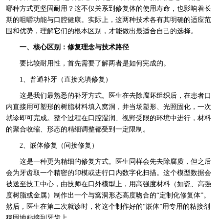
哪种方式更坚固耐用？这不仅关系到修复体的使用寿命，也影响着长
期的咀嚼功能与口腔健康。实际上，这两种技术各有其明确的适应范
围和优势，理解它们的根本区别，才能做出最适合自己的选择。
一、核心区别：修复理念与技术路径
要比较耐用性，首先需要了解两者是如何完成的。
1、普通补牙（直接充填修复）
这是我们最熟悉的补牙方式。医生在去除腐坏组织后，在患者口
内直接用可塑形的树脂材料填入窝洞，并当场塑形、光照固化，一次
就诊即可完成。整个过程在口腔湿润、视野受限的环境中进行，材料
的聚合收缩、形态的精细调整都受到一定限制。
2、嵌体修复（间接修复）
这是一种更为精细的修复方式。医生同样会先去除腐质，但之后
会为牙齿取一个精密的印模或进行口内数字化扫描。这个模型数据会
被送至技工中心，由技师在口外模型上，用高强度材料（如瓷、高强
度树脂或金属）制作出一个与窝洞形态高度吻合的“定制化修复体”。
然后，医生在第二次就诊时，将这个制作好的“嵌体”用专用的粘接剂
稳固地粘接到牙齿上。