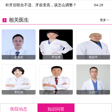
补牙后咬合不适、牙齿变高，该怎么调整？
04-28
相关医生
更多>>
梁东生
尹泓博
熊国平
李红枝
李川
王武艺
医院动态
知识问答