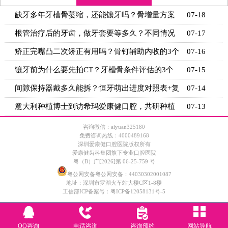
缺牙多年牙槽骨萎缩，还能镶牙吗？骨增量方案
07-18
+适用条
根管治疗后的牙齿，做牙套要等多久？不同情况
07-17
的等待时
矫正完嘴凸二次矫正有用吗？骨钉辅助内收的3个
07-16
关键条
镶牙前为什么要先拍CT？牙槽骨条件评估的3个
07-15
关键指标
间隙保持器戴多久能拆？恒牙萌出进度对照表+复
07-14
诊时间
意大利种植博士到访希玛爱康健口腔，共研种植
07-13
技术新思
咨询微信：aiyuan325180
免费咨询热线：4000489168
深圳爱康健口腔医院版权所有
爱康健齿科集团旗下专业口腔医院
粤（B）广[2026]第 06-25-759 号
粤公网安备粤公网安备：44030302001087
地址：深圳市罗湖火车站大楼C区1-8楼
工信部ICP备案号：
粤ICP备12058131号-5
QQ咨询
电话咨询
咨询预约
网站导航