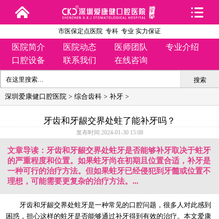
市医保定点医院 专科 专业 实力保证
医院简介
医院动态
医师团队
专业介绍
口腔设备
联系我们
在线咨询
搜索
深圳爱康健口腔医院
>
综合齿科
>
补牙
>
牙齿和牙龈交界处蛀了能补牙吗？
发布时间:2024-01-30 15:08
文章导读：牙齿和牙龈交界处蛀牙是否能够补牙取决于蛀牙
的严重程度和位置。如果蛀牙尚在初期且位置合适，补牙是
一种可行的治疗方法。但如果蛀牙已经侵犯到牙髓或位置不
理想，可能需要更复杂的治疗方法。...
牙齿和牙龈交界处蛀牙是一种常见的口腔问题，很多人对此感到
困惑，担心这样的蛀牙是否能够通过补牙得到有效的治疗。本文爱康