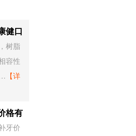
康健口
更耐
，树脂
相容性
…
【详
价格有
补牙价