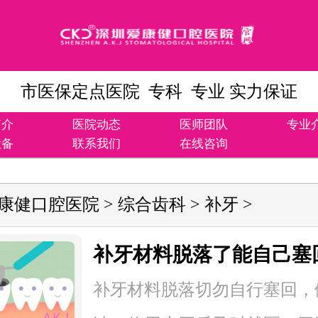
市医保定点医院 专科 专业 实力保证
简介
医院动态
医师团队
专业
设备
联系我们
在线咨询
康健口腔医院
>
综合齿科
>
补牙
>
补牙材料脱落了能自己塞
吗？3个应急步骤+就医指
补牙材料脱落切勿自行塞回，