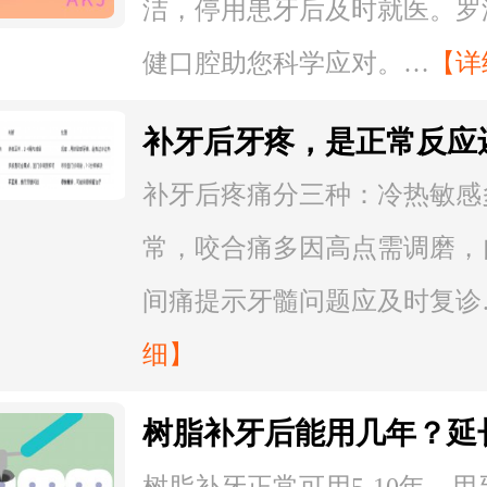
洁，停用患牙后及时就医。罗
健口腔助您科学应对。…
【详
补牙后牙疼，是正常反应
质没去净？疼痛性质对照
补牙后疼痛分三种：冷热敏感
常，咬合痛多因高点需调磨，
间痛提示牙髓问题应及时复诊
细】
树脂补牙后能用几年？延
的3个日常习惯
树脂补牙正常可用5-10年，用