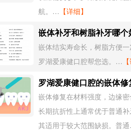
航。…
【详细】
嵌体补牙和树脂补牙哪个
张表格看懂区别怎么选
嵌体结实寿命长，树脂方便一
罗湖爱康健口腔帮您选。…
【
罗湖爱康健口腔的嵌体修
通补牙，哪种更耐用？
嵌体修复在材料强度，边缘密
长期抗折性上通常优于普通补
其适用于较大范围缺损。普通