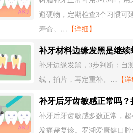
避硬物，定期检查3个习惯可
寿命。…
【详细】
补牙材料边缘发黑是继续
吗？3步判断是否需要重
补牙边缘发黑，3步判断：自
线，拍片，再定重补。…
【详
补牙后牙齿敏感正常吗？
久需复诊？
补牙后牙齿敏感多数正常，超
发痛需复诊。罗湖爱康健口腔