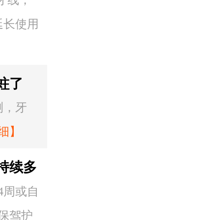
延长使用
蛀了
补
测，牙
细】
持续多
4周或自
保驾护