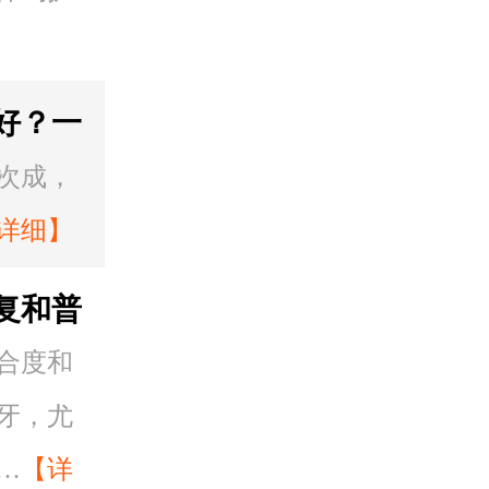
好？一
次成，
详细】
复和普
合度和
牙，尤
…
【详