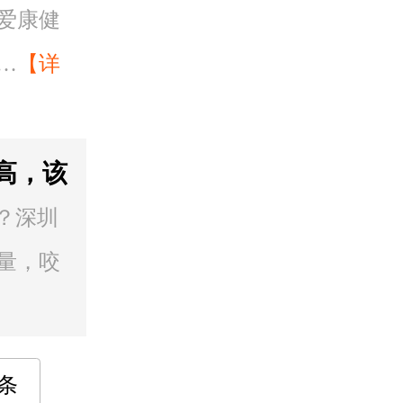
爱康健
…
【详
高，该
？深圳
量，咬
条