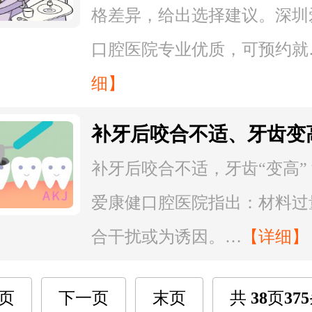
格差异，给出选择建议。深圳
口腔医院专业优质，可预约就
细】
补牙后咬合不适、牙齿变
怎么调整？
补牙后咬合不适，牙齿“变高”
爱康健口腔医院指出：材料过
合干扰或为诱因。…
【详细】
页
下一页
末页
共
38
页
375