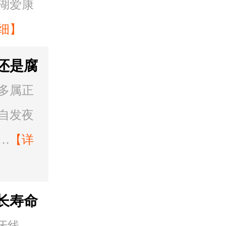
湖爱康
细】
还是腐
多属正
自发夜
…
【详
长寿命
牙线，