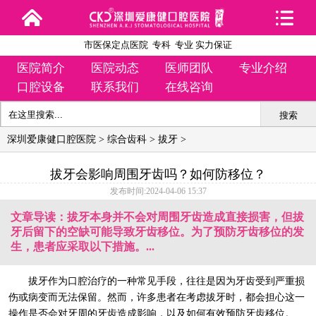
市医保定点医院 专科 专业 实力保证
医院简介
医院动态
医师团队
专业介绍
口腔设备
联系我们
在线咨询
搜索
深圳爱康健口腔医院
>
综合齿科
>
拔牙
>
拔牙会影响周围牙齿吗？如何防移位？
发布时间:2024-04-06 15:37
文章导读：拔牙本身并不会对周围牙齿造成直接损害，但拔
牙后留下的空缺可能导致牙齿移位。为了预防牙齿移位的发
生，患者应采取以下措施。...
拔牙作为口腔治疗的一种常见手段，往往是因为牙齿受到严重损
伤或病变而无法保留。然而，许多患者在考虑拔牙时，都会担心这一
操作是否会对牙周的牙齿造成影响，以及如何有效预防牙齿移位。