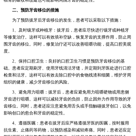
槽骨的吸收和改建也可能影响周围牙齿的稳定性。
二、预防牙齿移位的措施
为了预防拔牙后牙齿移位的发生，患者可以采取以下措施：
1、及时镶牙或种植牙：拔牙后，患者应尽快进行镶牙或种植牙
等修复治疗。这样可以有效填补空缺，恢复牙齿的支撑作用，防止周
围牙齿的移位。同时，修复治疗还可以改善咀嚼功能，提高口腔美观
度。
2、保持口腔卫生：良好的口腔卫生习惯是预防牙齿移位的基
础。患者应定期刷牙、使用牙线清洁牙缝，并定期到牙医处进行口腔
检查和洁牙。这样可以有效去除口腔中的食物残渣和细菌，维护牙周
组织的健康，减少牙齿移位的风险。
3、避免用力咀嚼：拔牙后，患者应避免用力咀嚼硬物或用患侧
牙齿进行咀嚼。这样可以减轻牙齿的负担，防止因外力作用导致的牙
齿移位。同时，患者还应注意避免用舌头或手指触碰拔牙创口，以免
影响创口的愈合和牙齿的稳定性。
4、遵循医嘱：患者在拔牙后应严格遵循牙医的医嘱，按时服用
抗生素、止痛药等药物，以预防感染和减轻疼痛。同时，患者还应定