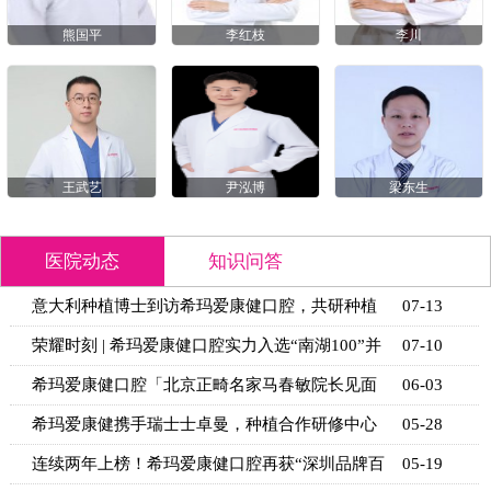
熊国平
李红枝
李川
王武艺
尹泓博
梁东生
医院动态
知识问答
意大利种植博士到访希玛爱康健口腔，共研种植
07-13
技术新思
荣耀时刻 | 希玛爱康健口腔实力入选“南湖100”并
07-10
获官
希玛爱康健口腔「北京正畸名家马春敏院长见面
06-03
日」活动
希玛爱康健携手瑞士士卓曼，种植合作研修中心
05-28
揭牌
连续两年上榜！希玛爱康健口腔再获“深圳品牌百
05-19