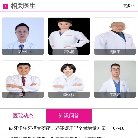
相关医生
更多>>
梁东生
尹泓博
熊国平
李川
李红枝
王武艺
医院动态
知识问答
缺牙多年牙槽骨萎缩，还能镶牙吗？骨增量方案
07-18