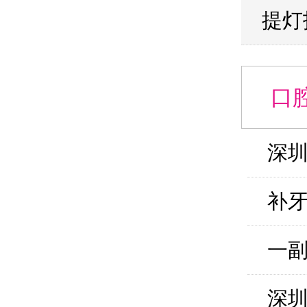
提灯
口
医保吗?
11-08
缺
吗？
什么材料好？
05-29
根
久
钱？
11-29
矫
辅助
少钱
09-27
镶牙