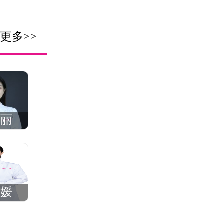
更多>>
敏丽
园媛