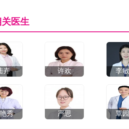
相关医生
陆卉
许欢
李
艳秀
严思
覃