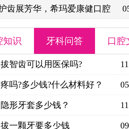
护齿展芳华，希玛爱康健口腔
0
腔知识
牙科问答
口腔
牙多年牙槽骨萎缩，还能镶牙
07
骨增量方案+适用条
管治疗后的牙齿，做牙套要等多
07
？不同情况的等待时
正完嘴凸二次矫正有用吗？骨钉
07
内收的3个关键条
前为什么要先拍CT？牙槽骨条
07