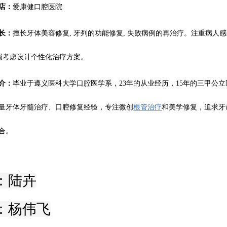
店：
爱康健口腔医院
长：
擅长牙体美容修复, 牙列的功能修复, 失败病例的再治疗。注重病人感
全局考虑设计个性化治疗方案。
介：
毕业于遵义医科大学口腔医学系，23年的从业经历，15年的三甲公
量牙体牙髓治疗、口腔修复经验，专注微创
根管治疗
和美学修复，追求牙
合。
：陆卉
：杨伟飞