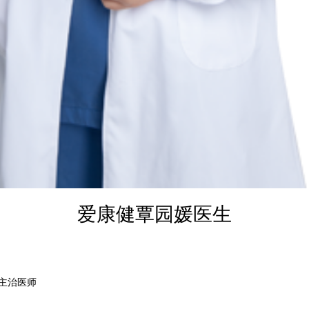
爱康健覃园媛医生
主治医师