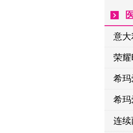
意大
荣耀
希玛
希玛
连续