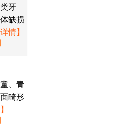
各类牙
牙体缺损
【详情】
儿童、青
、面畸形
情】