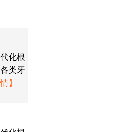
现代化根
、各类牙
详情】