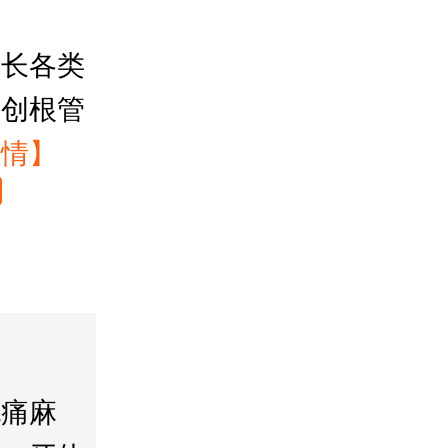
擅长各类
微创根管
详情】
无痛麻