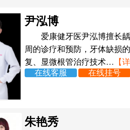
尹泓博
爱康健牙医尹泓博擅长
周的诊疗和预防，牙体缺损
复、显微根管治疗技术…
【
在线客服
在线挂号
朱艳秀