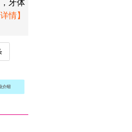
疗，牙体
【详情】
条
业介绍