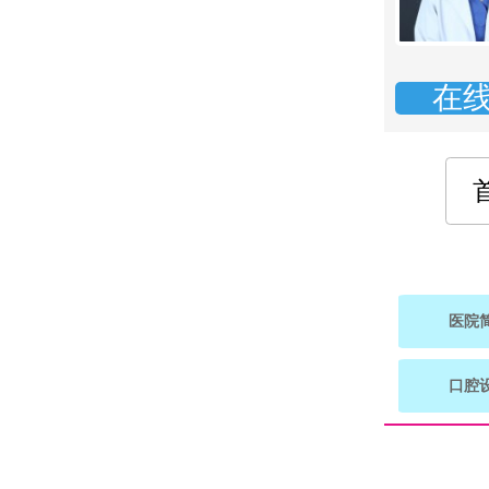
在
医院
口腔