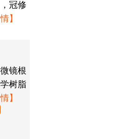
疗，冠修
详情】
显微镜根
美学树脂
详情】