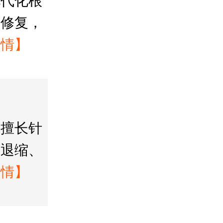
现代化根
脂修复，
详情】
生擅长针
龈退缩、
详情】