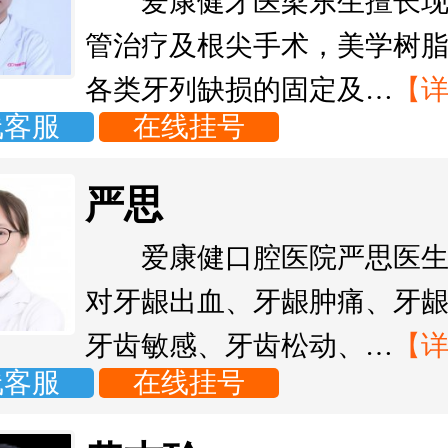
爱康健牙医梁东生擅长
管治疗及根尖手术，美学树
各类牙列缺损的固定及…
【
线客服
在线挂号
严思
爱康健口腔医院严思医
对牙龈出血、牙龈肿痛、牙
牙齿敏感、牙齿松动、…
【
线客服
在线挂号