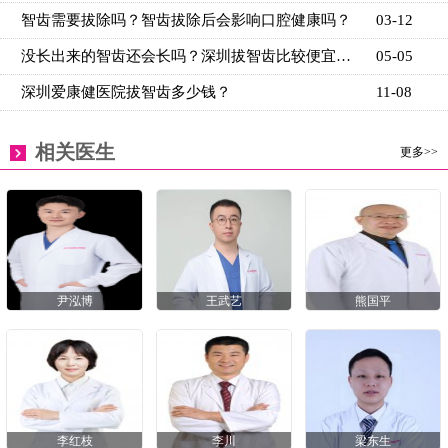
智齿需要拔除吗？智齿拔除后会影响口腔健康吗？
03-12
没长出来的智齿还会长吗？深圳拔智齿比较便宜的医院
05-05
深圳爱康健医院拔智齿多少钱？
11-08
相关医生
更多>>
尹泓博
王武艺
熊国平
李红枝
李川
梁东生