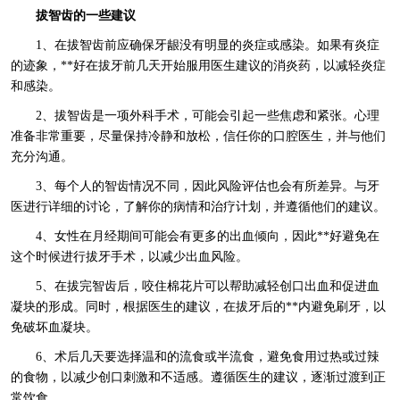
拔智齿的一些建议
1、在拔智齿前应确保牙龈没有明显的炎症或感染。如果有炎症
的迹象，**好在拔牙前几天开始服用医生建议的消炎药，以减轻炎症
和感染。
2、拔智齿是一项外科手术，可能会引起一些焦虑和紧张。心理
准备非常重要，尽量保持冷静和放松，信任你的口腔医生，并与他们
充分沟通。
3、每个人的智齿情况不同，因此风险评估也会有所差异。与牙
医进行详细的讨论，了解你的病情和治疗计划，并遵循他们的建议。
4、女性在月经期间可能会有更多的出血倾向，因此**好避免在
这个时候进行拔牙手术，以减少出血风险。
5、在拔完智齿后，咬住棉花片可以帮助减轻创口出血和促进血
凝块的形成。同时，根据医生的建议，在拔牙后的**内避免刷牙，以
免破坏血凝块。
6、术后几天要选择温和的流食或半流食，避免食用过热或过辣
的食物，以减少创口刺激和不适感。遵循医生的建议，逐渐过渡到正
常饮食。