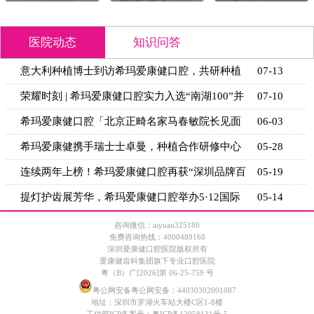
医院动态
知识问答
意大利种植博士到访希玛爱康健口腔，共研种植
07-13
技术新思
荣耀时刻 | 希玛爱康健口腔实力入选“南湖100”并
07-10
获官
希玛爱康健口腔「北京正畸名家马春敏院长见面
06-03
日」活动
希玛爱康健携手瑞士士卓曼，种植合作研修中心
05-28
揭牌
连续两年上榜！希玛爱康健口腔再获“深圳品牌百
05-19
强”
提灯护齿展芳华，希玛爱康健口腔举办5·12国际
05-14
护士节
咨询微信：aiyuan325180
免费咨询热线：4000489168
深圳爱康健口腔医院版权所有
爱康健齿科集团旗下专业口腔医院
粤（B）广[2026]第 06-25-759 号
粤公网安备粤公网安备：44030302001087
地址：深圳市罗湖火车站大楼C区1-8楼