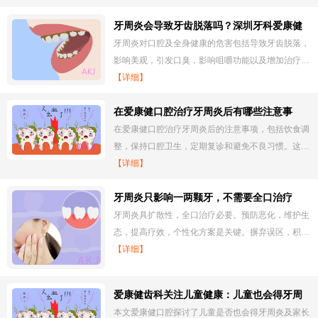
牙周炎会导致牙齿脱落吗？深圳牙科爱康健
口腔解析牙周炎危害！
牙周炎对口腔及全身健康的危害包括导致牙齿脱落，
影响美观，引发口臭，影响咀嚼功能以及增加治疗…
【详细】
在爱康健口腔治疗牙周炎后有哪些注意事
项？
在爱康健口腔治疗牙周炎后的注意事项，包括饮食调
整，保持口腔卫生，定期复诊和避免不良习惯。这…
【详细】
牙周炎只影响一两颗牙，不需要全口治疗
吧？
牙周炎具扩散性，全口治疗必要。预防恶化，维护生
态，提高疗效，个性化方案是关键。摒弃误区，积…
【详细】
爱康健齿科关注儿童健康：儿童也会得牙周
炎吗？
本文爱康健口腔探讨了儿童是否也会得牙周炎及家长