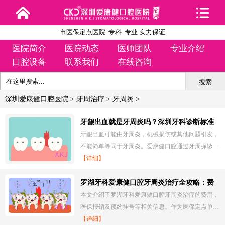
市医保定点医院 专科 专业 实力保证
医院简介
医院动态
医师团队
专业介绍
口腔设备
联系我们
在线咨询
搜索
深圳爱康健口腔医院
>
牙周治疗
>
牙周炎
>
牙龈出血就是牙周炎吗？深圳牙科诊断标准
详解
牙龈出血可能由牙周炎，机械损伤或其他问题引发，
不能简单等同于牙周炎。爱康健口腔通过牙周探诊…
【详细】
罗湖牙科爱康健口腔牙周炎治疗全攻略：费
用、报销、预约
本文介绍了罗湖牙科爱康健口腔牙周炎治疗的费用，
医保报销及预约挂号等相关信息。作为医保定点单…
【详细】