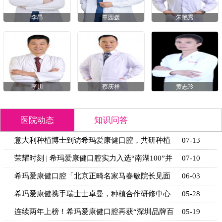
李昂
覃园媛
朱艳秀
李川
蔡庆祥
黄志玲
医院动态
知识问答
意大利种植博士到访希玛爱康健口腔，共研种植
07-13
技术新思
荣耀时刻 | 希玛爱康健口腔实力入选“南湖100”并
07-10
获官
希玛爱康健口腔「北京正畸名家马春敏院长见面
06-03
日」活动
希玛爱康健携手瑞士士卓曼，种植合作研修中心
05-28
揭牌
连续两年上榜！希玛爱康健口腔再获“深圳品牌百
05-19