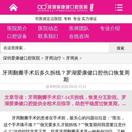
市医保定点医院 专科 专业 实力保证
医院简介
医院动态
医师团队
专业介绍
口腔设备
联系我们
在线咨询
搜索
深圳爱康健口腔医院
>
牙周治疗
>
牙周炎
>
牙周翻瓣手术后多久拆线？罗湖爱康健口腔伤口恢复周
期
发布时间:2026-04-01 15:51
文章导读：牙周翻瓣手术后7-14天拆线，恢复分五阶段。罗
湖爱康健口腔提供全程术后指导，助您平稳度过恢复期。...
牙周翻瓣手术的患者在手术前，最关心的问题往往是：“医生，
这个手术痛不痛？”“做完要多久才能拆线？”“恢复期间我需要注意什
么？”这些担忧非常正常，毕竟牙周翻瓣手术是一种有创治疗，了解