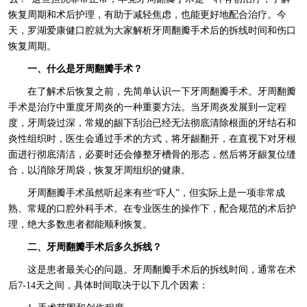
恢复周期和术后护理，有助于减轻焦虑，也能更好地配合治疗。今
天，罗湖爱康健口腔就为大家解析牙周翻瓣手术后的拆线时间和伤口
恢复周期。
一、什么是牙周翻瓣手术？
在了解术后恢复之前，先简单认识一下牙周翻瓣手术。牙周翻瓣
手术是治疗中重度牙周炎的一种重要方法。当牙周炎发展到一定程
度，牙周袋过深，常规的龈下刮治已经无法彻底清除根面的牙结石和
炎性组织时，医生会通过手术的方式，将牙龈翻开，在直视下对牙根
面进行彻底清洁，必要时还会修整牙槽骨的形态，然后将牙龈复位缝
合，以消除牙周袋，恢复牙周组织的健康。
牙周翻瓣手术虽然听起来有些“吓人”，但实际上是一项非常成
熟、常规的口腔外科手术。在专业医生的操作下，配合规范的术后护
理，绝大多数患者都能顺利恢复。
二、牙周翻瓣手术后多久拆线？
这是患者最关心的问题。牙周翻瓣手术后的拆线时间，通常在术
后7-14天之间，具体时间取决于以下几个因素：