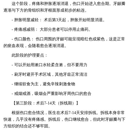
这个阶段，疼痛和肿胀逐渐消退，伤口开始进入愈合期。牙龈瓣
逐渐与下方的骨组织和牙根面形成初步的粘连。
- 肿胀明显减轻： 术后第3天起，肿胀开始明显消退。
- 疼痛感减弱： 大部分患者可以停用止痛药。
- 伤口颜色： 伤口周围的牙龈可能呈现暗红色或紫色，这是正常
的瘀血表现，会随着愈合逐渐消退。
此阶段的护理要点：
- 可以开始用漱口水轻柔含漱，但不要用力
- 刷牙时避开手术区域，其他牙齿正常清洁
- 继续软食为主，避免辛辣刺激食物
- 戒烟戒酒，吸烟会严重影响牙周伤口的愈合
【第三阶段：术后7-14天（拆线期）】
根据伤口愈合情况，医生在术后7-14天安排拆线。拆线本身非常
快速，几乎没有疼痛感。拆线后，伤口继续愈合，但此时牙龈瓣与下
方组织的结合还不够牢固。