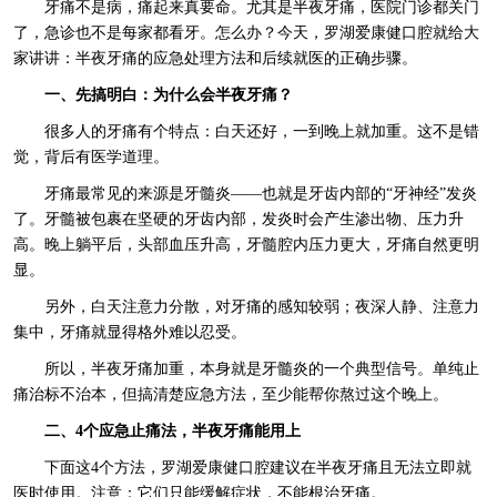
牙痛不是病，痛起来真要命。尤其是半夜牙痛，医院门诊都关门
了，急诊也不是每家都看牙。怎么办？今天，罗湖爱康健口腔就给大
家讲讲：半夜牙痛的应急处理方法和后续就医的正确步骤。
一、先搞明白：为什么会半夜牙痛？
很多人的牙痛有个特点：白天还好，一到晚上就加重。这不是错
觉，背后有医学道理。
牙痛最常见的来源是牙髓炎——也就是牙齿内部的“牙神经”发炎
了。牙髓被包裹在坚硬的牙齿内部，发炎时会产生渗出物、压力升
高。晚上躺平后，头部血压升高，牙髓腔内压力更大，牙痛自然更明
显。
另外，白天注意力分散，对牙痛的感知较弱；夜深人静、注意力
集中，牙痛就显得格外难以忍受。
所以，半夜牙痛加重，本身就是牙髓炎的一个典型信号。单纯止
痛治标不治本，但搞清楚应急方法，至少能帮你熬过这个晚上。
二、4个应急止痛法，半夜牙痛能用上
下面这4个方法，罗湖爱康健口腔建议在半夜牙痛且无法立即就
医时使用。注意：它们只能缓解症状，不能根治牙痛。