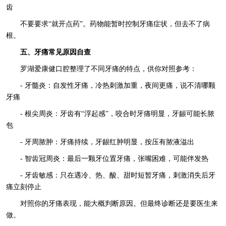
齿
不要要求“就开点药”。药物能暂时控制牙痛症状，但去不了病
根。
五、牙痛常见原因自查
罗湖爱康健口腔整理了不同牙痛的特点，供你对照参考：
- 牙髓炎：自发性牙痛，冷热刺激加重，夜间更痛，说不清哪颗
牙痛
- 根尖周炎：牙齿有“浮起感”，咬合时牙痛明显，牙龈可能长脓
包
- 牙周脓肿：牙痛持续，牙龈红肿明显，按压有脓液溢出
- 智齿冠周炎：最后一颗牙位置牙痛，张嘴困难，可能伴发热
- 牙齿敏感：只在遇冷、热、酸、甜时短暂牙痛，刺激消失后牙
痛立刻停止
对照你的牙痛表现，能大概判断原因。但最终诊断还是要医生来
做。