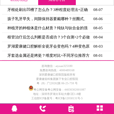
牙根处刷出凹槽了怎么办？3种程度处理法+正确
08-07
刷牙姿势
孩子乳牙早失，间隙保持器要戴哪种？丝圈式、
08-06
舌弓式、
种植牙的种植体是什么材质？纯钛与钛合金的强
08-05
度与生物
根管治疗后怎么判断是否成功？3个自测+2个必做
08-04
检查
罗湖爱康健口腔解析全瓷牙会变色吗？4种变色原
08-03
因+5个
牙套选金属还是烤瓷？维度对比+不同牙位推荐方
08-01
案
咨询微信：aiyuan325180
免费咨询热线：4000489168
深圳爱康健口腔医院版权所有
爱康健齿科集团旗下专业口腔医院
粤（B）广[2026]第 06-25-759 号
粤公网安备粤公网安备：44030302001087
地址：深圳市罗湖火车站大楼C区1-8楼
工信部ICP备案号：
粤ICP备12058131号-5