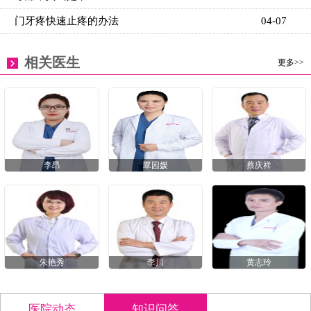
门牙疼快速止疼的办法
04-07
相关医生
更多>>
李昂
覃园媛
蔡庆祥
朱艳秀
李川
黄志玲
医院动态
知识问答