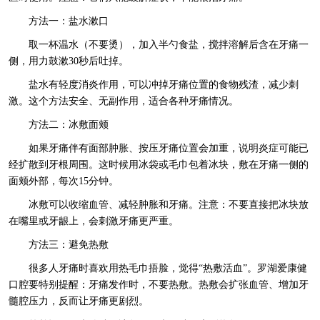
方法一：盐水漱口
取一杯温水（不要烫），加入半勺食盐，搅拌溶解后含在牙痛一
侧，用力鼓漱30秒后吐掉。
盐水有轻度消炎作用，可以冲掉牙痛位置的食物残渣，减少刺
激。这个方法安全、无副作用，适合各种牙痛情况。
方法二：冰敷面颊
如果牙痛伴有面部肿胀、按压牙痛位置会加重，说明炎症可能已
经扩散到牙根周围。这时候用冰袋或毛巾包着冰块，敷在牙痛一侧的
面颊外部，每次15分钟。
冰敷可以收缩血管、减轻肿胀和牙痛。注意：不要直接把冰块放
在嘴里或牙龈上，会刺激牙痛更严重。
方法三：避免热敷
很多人牙痛时喜欢用热毛巾捂脸，觉得“热敷活血”。罗湖爱康健
口腔要特别提醒：牙痛发作时，不要热敷。热敷会扩张血管、增加牙
髓腔压力，反而让牙痛更剧烈。