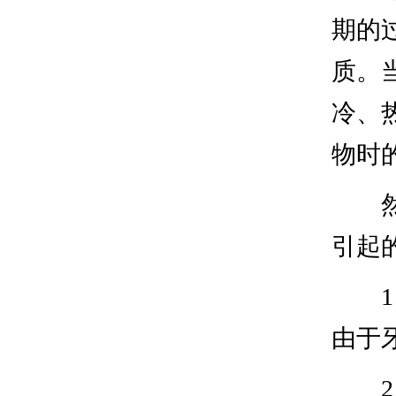
期的
质。
冷、
物时
引起
由于