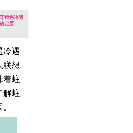
牙齿遇冷遇
确定原
遇冷遇
人联想
味着蛀
了解蛀
因。