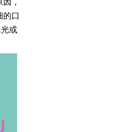
原因，
细的口
X光或