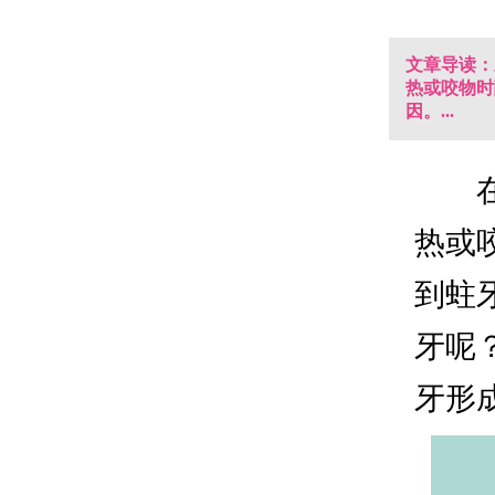
文章导读：
热或咬物时
因。...
热或
到蛀
牙呢
牙形