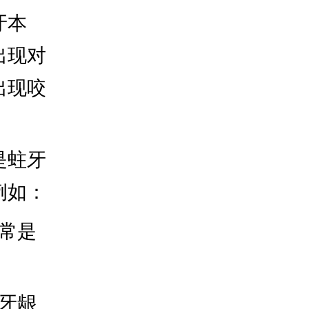
牙本
出现对
出现咬
是蛀牙
例如：
常是
。
牙龈