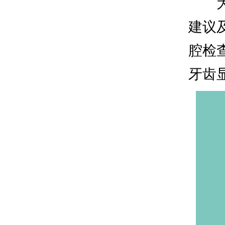
建议
腔检
牙齿