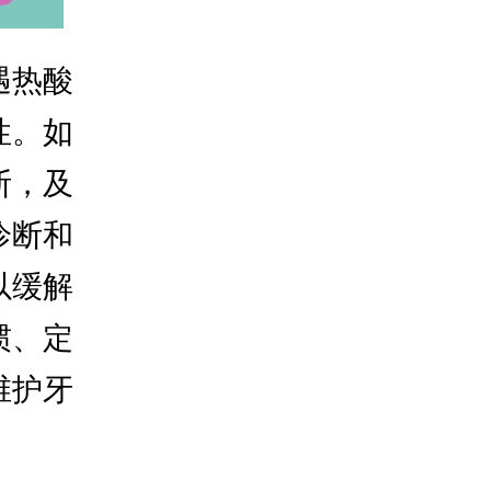
遇热酸
性。如
断，及
诊断和
以缓解
惯、定
维护牙