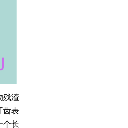
物残渣
牙齿表
一个长