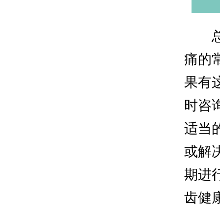
痛的
果有
时咨
适当
或解
期进
齿健