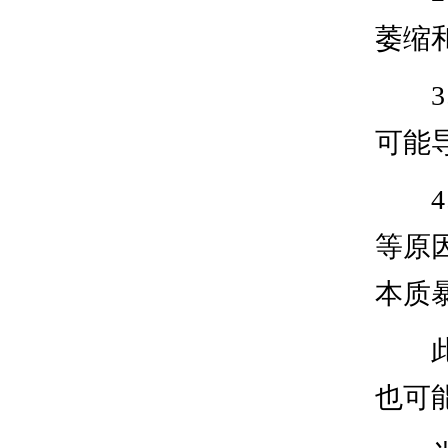
萎缩
可能
等原
本质
也可