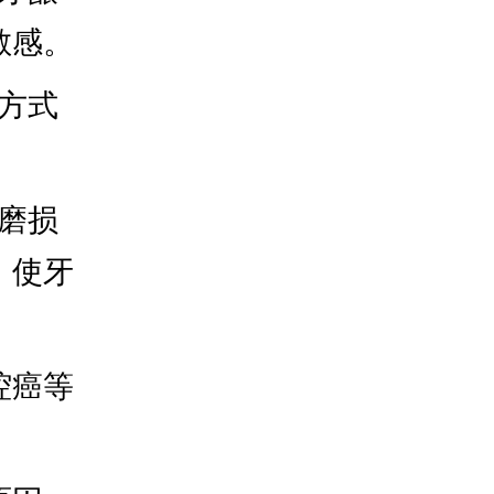
敏感。
方式
磨损
，使牙
腔癌等