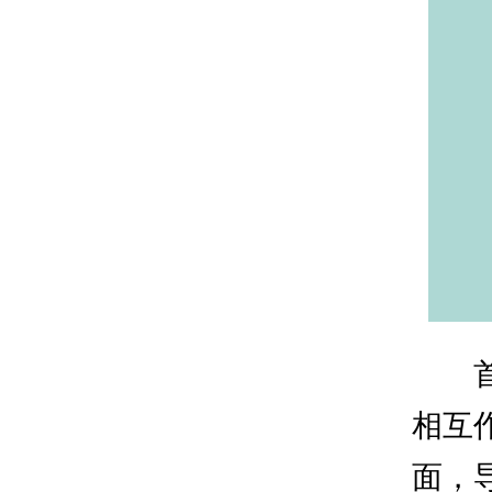
相互
面，