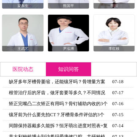
梁东生
熊国平
李川
王武艺
尹泓博
李红枝
医院动态
知识问答
缺牙多年牙槽骨萎缩，还能镶牙吗？骨增量方案
07-18
+适用条
根管治疗后的牙齿，做牙套要等多久？不同情况
07-17
的等待时
矫正完嘴凸二次矫正有用吗？骨钉辅助内收的3个
07-16
关键条
镶牙前为什么要先拍CT？牙槽骨条件评估的3个
07-15
关键指标
间隙保持器戴多久能拆？恒牙萌出进度对照表+复
07-14
诊时间
意大利种植博士到访希玛爱康健口腔，共研种植
07-13