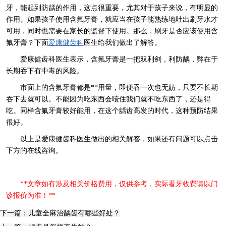
牙，能起到防龋的作用，这点很重要，尤其对于孩子来说，有明显的
作用。如果孩子使用含氟牙膏，就应当在孩子能熟练地吐出刷牙水才
可用，同时也需要在家长的监督下使用。那么，刷牙是否应该使用含
氟牙膏？下面
爱康健齿科
医生给我们做出了解答。
爱康健齿科医生表示，含氟牙膏是一把双利剑，利防龋，弊在于
长期吞下有中毒的风险。
市面上的含氟牙膏都是**用量，即便吞一次也无妨，只要不长期
吞下去就可以。不能因为吃东西会噎住我们就不吃东西了，还是得
吃。同样含氟牙膏较好能用，在这个龋齿高发的时代，这种预防结果
很好。
以上是爱康健齿科医生做出的相关解答，如果还有问题可以点击
下方的在线咨询。
**文章如有涉及相关价格费用，仅供参考，实际看牙收费请以门
诊报价为准！**
下一篇：儿童全麻治龋齿有哪些好处？