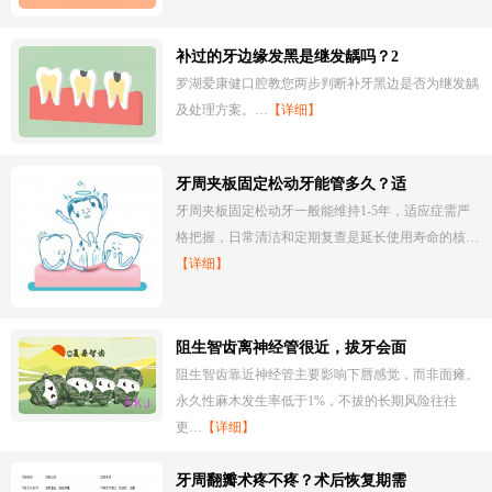
补过的牙边缘发黑是继发龋吗？2
罗湖爱康健口腔教您两步判断补牙黑边是否为继发龋
及处理方案。…
【详细】
牙周夹板固定松动牙能管多久？适
牙周夹板固定松动牙一般能维持1-5年，适应症需严
格把握，日常清洁和定期复查是延长使用寿命的核…
【详细】
阻生智齿离神经管很近，拔牙会面
阻生智齿靠近神经管主要影响下唇感觉，而非面瘫。
永久性麻木发生率低于1%，不拔的长期风险往往
更…
【详细】
牙周翻瓣术疼不疼？术后恢复期需