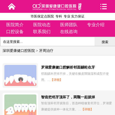
市医保定点医院 专科 专业 实力保证
医院简介
医院动态
医师团队
专业介绍
口腔设备
联系我们
在线咨询
搜索
深圳爱康健口腔医院
>
牙周治疗
罗湖爱康健口腔解析邻面龋蛀在牙
邻面龋补牙掉不掉，关键在橡皮障隔湿和成型片使
用。…
【详细】
智齿把邻牙顶坏了，两颗一起拔掉
智齿顶坏邻牙拔除后，首选种植修复邻牙位，罗湖爱
康健提供拔种一体化方案。…
【详细】