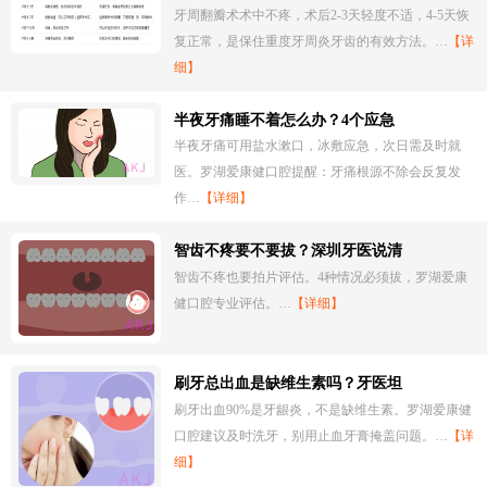
牙周翻瓣术术中不疼，术后2-3天轻度不适，4-5天恢
复正常，是保住重度牙周炎牙齿的有效方法。…
【详
细】
半夜牙痛睡不着怎么办？4个应急
半夜牙痛可用盐水漱口，冰敷应急，次日需及时就
医。罗湖爱康健口腔提醒：牙痛根源不除会反复发
作…
【详细】
智齿不疼要不要拔？深圳牙医说清
智齿不疼也要拍片评估。4种情况必须拔，罗湖爱康
健口腔专业评估。…
【详细】
刷牙总出血是缺维生素吗？牙医坦
刷牙出血90%是牙龈炎，不是缺维生素。罗湖爱康健
口腔建议及时洗牙，别用止血牙膏掩盖问题。…
【详
细】