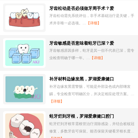
牙齿松动是否必须做牙周手术？爱
牙齿松动需先系统评估，非手术基础治疗是关键，手
术并非唯一必选项。…
【详细】
牙齿敏感是否意味着蛀牙已深？爱
牙齿敏感原因多样，蛀牙是其一但不代表已深，需专
业检查明确于哪一年。…
【详细】
补牙材料边缘发黑，罗湖爱康健口
补牙边缘发黑需警惕，可能是外部染色或内部继发
龋，专业检查可明确区分，并决定相应处理方案。…
【详细】
蛀牙烂到牙根，罗湖爱康健口腔门
蛀牙烂到牙根常需根管治疗清除感染，并结合桩核冠
修复，多数牙齿可保留。能否保留关键看牙根长度…