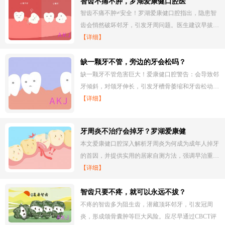
智齿不痛不肿，罗湖爱康健口腔医
智齿不痛不肿≠安全！罗湖爱康健口腔指出，隐患智
齿会悄然破坏邻牙，引发牙周问题。医生建议早拔…
【详细】
缺一颗牙不管，旁边的牙会松吗？
缺一颗牙不管危害巨大！爱康健口腔警告：会导致邻
牙倾斜，对颌牙伸长，引发牙槽骨萎缩和牙齿松动…
【详细】
牙周炎不治疗会掉牙？罗湖爱康健
本文爱康健口腔深入解析牙周炎为何成为成年人掉牙
的首因，并提供实用的居家自测方法，强调早治重…
【详细】
智齿只要不疼，就可以永远不拔？
不疼的智齿多为阻生齿，潜藏顶坏邻牙，引发冠周
炎，形成颌骨囊肿等巨大风险。应尽早通过CBCT评