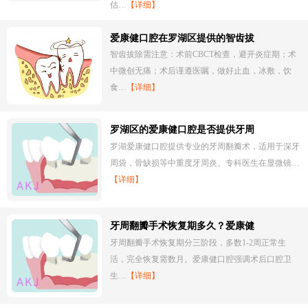
估…
【详细】
爱康健口腔在罗湖区提供的智齿拔
智齿拔除需注意：术前CBCT检查，避开炎症期；术
中微创无痛；术后谨遵医嘱，做好止血，冰敷，饮
食…
【详细】
罗湖区的爱康健口腔是否提供牙周
罗湖爱康健口腔提供专业的牙周翻瓣术，适用于深牙
周袋，骨缺损等中重度牙周炎。专科医生在显微镜…
【详细】
牙周翻瓣手术恢复期多久？爱康健
牙周翻瓣手术恢复期分三阶段，多数1-2周正常生
活，完全恢复需数月。爱康健口腔强调术后口腔卫
生…
【详细】