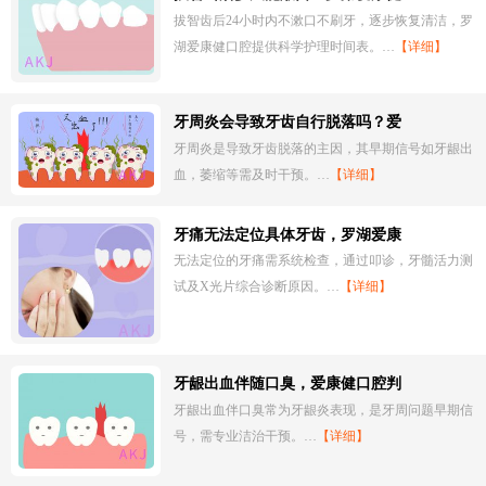
拔智齿后24小时内不漱口不刷牙，逐步恢复清洁，罗
湖爱康健口腔提供科学护理时间表。…
【详细】
牙周炎会导致牙齿自行脱落吗？爱
牙周炎是导致牙齿脱落的主因，其早期信号如牙龈出
血，萎缩等需及时干预。…
【详细】
牙痛无法定位具体牙齿，罗湖爱康
无法定位的牙痛需系统检查，通过叩诊，牙髓活力测
试及X光片综合诊断原因。…
【详细】
牙龈出血伴随口臭，爱康健口腔判
牙龈出血伴口臭常为牙龈炎表现，是牙周问题早期信
号，需专业洁治干预。…
【详细】