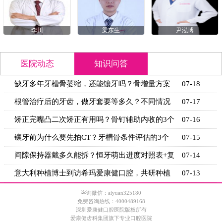
李川
梁东生
尹泓博
医院动态
知识问答
缺牙多年牙槽骨萎缩，还能镶牙吗？骨增量方案
07-18
+适用条
根管治疗后的牙齿，做牙套要等多久？不同情况
07-17
的等待时
矫正完嘴凸二次矫正有用吗？骨钉辅助内收的3个
07-16
关键条
镶牙前为什么要先拍CT？牙槽骨条件评估的3个
07-15
关键指标
间隙保持器戴多久能拆？恒牙萌出进度对照表+复
07-14
诊时间
意大利种植博士到访希玛爱康健口腔，共研种植
07-13
技术新思
咨询微信：aiyuan325180
免费咨询热线：4000489168
深圳爱康健口腔医院版权所有
爱康健齿科集团旗下专业口腔医院