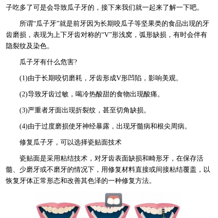
子吃多了可是会导致瓜子牙的，接下来我们就一起来了解一下吧。
所谓“瓜子牙”就是前牙因为长期咬瓜子等坚果类的食品出现的牙
齿磨损，表现为上下牙齿对称的“V”形浅窝，弧形缺损，有时会伴有
隐裂纹及染色。
瓜子牙有什么危害?
(1)由于长期咬切磨耗，牙齿形成V形凹陷，影响美观。
(2)导致牙齿过敏，喝冷热酸甜的食物出现酸痛。
(3)严重者牙面出现折裂纹，甚至切角缺损。
(4)由于过度磨损使牙神经暴露，出现牙髓病和根尖周病。
修复瓜子牙，可以选择瓷贴面技术
瓷贴面是采用粘结技术，对牙齿表面缺损和畸形牙，在保存活
髓、少磨牙或不磨牙的情况下，用修复材料直接或间接粘结覆盖，以
恢复牙体正常形态和改善其色泽的一种修复方法。