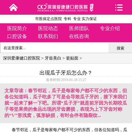
市医保定点医院 专科 专业 实力保证
医院简介
医院动态
医师团队
专业介绍
口腔设备
联系我们
在线咨询
搜索
深圳爱康健口腔医院
>
牙齿美白
>
瓷贴面
>
出现瓜子牙后怎么办？
发布时间:2019-01-18 15:27
文章导读：春节邻近，瓜子是每家每户都不可少的东西，但
各位知道吗，瓜子吃多了可是会导致瓜子牙的，接下来我们
就一起来了解一下吧。所谓“瓜子牙”就是前牙因为长期咬瓜
子等坚果类的食品出现的牙齿磨损，表现为上下牙齿对称
的“V”形浅窝，弧形缺损，有时会伴有隐裂纹...
春节邻近，瓜子是每家每户都不可少的东西，但各位知道吗，瓜