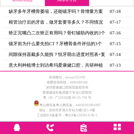
缺牙多年牙槽骨萎缩，还能镶牙吗？骨增量方案
07-18
+适用条
根管治疗后的牙齿，做牙套要等多久？不同情况
07-17
的等待时
矫正完嘴凸二次矫正有用吗？骨钉辅助内收的3个
07-16
关键条
镶牙前为什么要先拍CT？牙槽骨条件评估的3个
07-15
关键指标
间隙保持器戴多久能拆？恒牙萌出进度对照表+复
07-14
诊时间
意大利种植博士到访希玛爱康健口腔，共研种植
07-13
技术新思
咨询微信：aiyuan325180
免费咨询热线：4000489168
深圳爱康健口腔医院版权所有
爱康健齿科集团旗下专业口腔医院
粤（B）广[2026]第 06-25-759 号
粤公网安备粤公网安备：44030302001087
地址：深圳市罗湖火车站大楼C区1-8楼
工信部ICP备案号：
粤ICP备12058131号-5