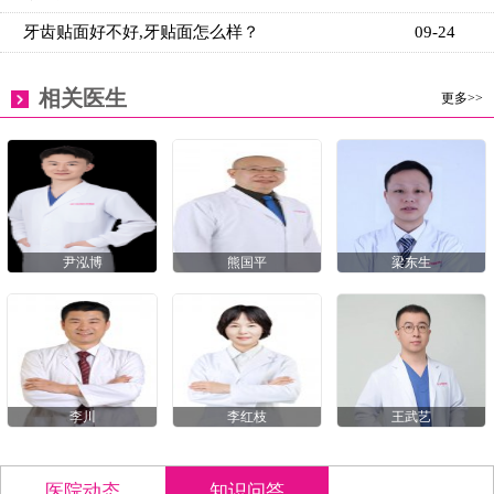
牙齿贴面好不好,牙贴面怎么样？
09-24
相关医生
更多>>
尹泓博
熊国平
梁东生
李川
李红枝
王武艺
医院动态
知识问答