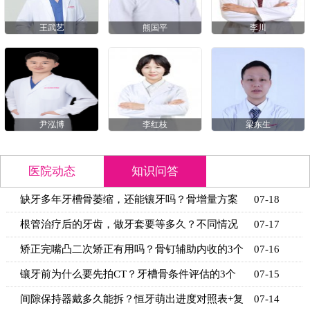
王武艺
熊国平
李川
尹泓博
李红枝
梁东生
医院动态
知识问答
缺牙多年牙槽骨萎缩，还能镶牙吗？骨增量方案
07-18
+适用条
根管治疗后的牙齿，做牙套要等多久？不同情况
07-17
的等待时
矫正完嘴凸二次矫正有用吗？骨钉辅助内收的3个
07-16
关键条
镶牙前为什么要先拍CT？牙槽骨条件评估的3个
07-15
关键指标
间隙保持器戴多久能拆？恒牙萌出进度对照表+复
07-14