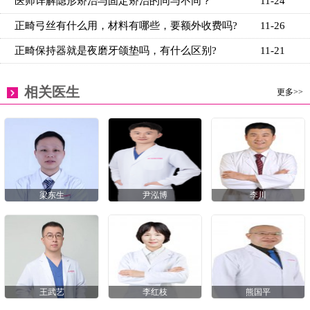
医师详解隐形矫治与固定矫治的同与不同？
11-24
正畸弓丝有什么用，材料有哪些，要额外收费吗?
11-26
正畸保持器就是夜磨牙颌垫吗，有什么区别?
11-21
相关医生
更多>>
梁东生
尹泓博
李川
王武艺
李红枝
熊国平