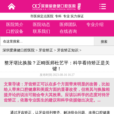
市医保定点医院 专科 专业 实力保证
医院简介
医院动态
医师团队
专业介绍
口腔设备
联系我们
在线咨询
搜索
深圳爱康健口腔医院
>
牙齿矫正
>
牙齿矫正知识
>
整牙堪比换脸？正畸医师杜艺平：科学看待矫正是关
键！
发布时间:2023-08-16 16:27
文章导读：牙齿矫正可以在多个方面带来明显的改善，比如
给人带来口腔健康和美观方面的显著改变，但将其与换脸相
提并论的说法可能会夸大其效果。应该以科学的态度对待牙
齿矫正，依靠专业医生的建议和科学依据做出决定。...
通过牙齿矫正，让牙齿排列整齐、解决咬合问题、改善口腔健康