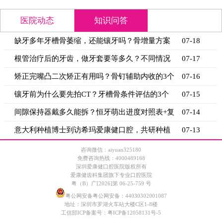
医院动态
知识问答
缺牙多年牙槽骨萎缩，还能镶牙吗？骨增量方案
07-18
+适用条
根管治疗后的牙齿，做牙套要等多久？不同情况
07-17
的等待时
矫正完嘴凸二次矫正有用吗？骨钉辅助内收的3个
07-16
关键条
镶牙前为什么要先拍CT？牙槽骨条件评估的3个
07-15
关键指标
间隙保持器戴多久能拆？恒牙萌出进度对照表+复
07-14
诊时间
意大利种植博士到访希玛爱康健口腔，共研种植
07-13
技术新思
咨询微信：aiyuan325180
免费咨询热线：4000489168
深圳爱康健口腔医院版权所有
爱康健齿科集团旗下专业口腔医院
粤（B）广[2026]第 06-25-759 号
粤公网安备粤公网安备：44030302001087
地址：深圳市罗湖火车站大楼C区1-8楼
工信部ICP备案号：
粤ICP备12058131号-5