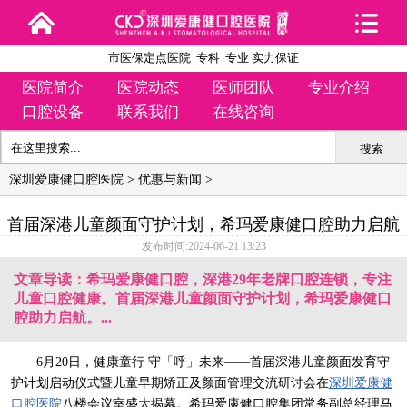
市医保定点医院 专科 专业 实力保证
医院简介
医院动态
医师团队
专业介绍
口腔设备
联系我们
在线咨询
搜索
深圳爱康健口腔医院
>
优惠与新闻
>
首届深港儿童颜面守护计划，希玛爱康健口腔助力启航
发布时间:2024-06-21 13:23
文章导读：希玛爱康健口腔，深港29年老牌口腔连锁，专注
儿童口腔健康。首届深港儿童颜面守护计划，希玛爱康健口
腔助力启航。...
6月20日，健康童行 守「呼」未来——首届深港儿童颜面发育守
护计划启动仪式暨儿童早期矫正及颜面管理交流研讨会在
深圳爱康健
口腔医院
八楼会议室盛大揭幕。希玛爱康健口腔集团常务副总经理马