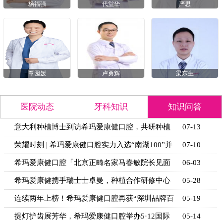
杨福强
代堂华
严思
覃园媛
卢勇辉
梁东生
医院动态
牙科知识
知识问答
意大利种植博士到访希玛爱康健口腔，共研种植
07-13
技术新思
荣耀时刻 | 希玛爱康健口腔实力入选“南湖100”并
07-10
获官
希玛爱康健口腔「北京正畸名家马春敏院长见面
06-03
日」活动
希玛爱康健携手瑞士士卓曼，种植合作研修中心
05-28
揭牌
连续两年上榜！希玛爱康健口腔再获“深圳品牌百
05-19
强”
提灯护齿展芳华，希玛爱康健口腔举办5·12国际
05-14