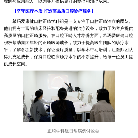
理解与应用能力，以为客户提供更好的诊疗和治疗成果。
【坚守医疗本质 打造高品质口腔诊疗服务】
希玛爱康健口腔正畸学科组是一支专注于口腔正畸治疗的团队。
他们拥有丰富的临床经验和配备先进的治疗设备，致力于为客户提供
高质量的口腔正畸服务。在口腔正畸人才培养方面，希玛爱康健口腔
积极帮助集团年轻的正畸医师成长，致力于提高医生团队的诊疗水
平，了解各项新技术，保证医疗质量，以学术带动培训，让医师团队
得到充足成长，保持口腔临床诊疗水平的不断提升，给每一位员工提
供成长空间。
正畸学科组日常病例讨论会