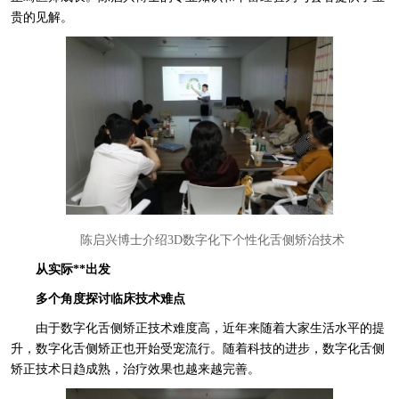
贵的见解。
陈启兴博士介绍3D数字化下个性化舌侧矫治技术
从实际**出发
多个角度探讨临床技术难点
由于数字化舌侧矫正技术难度高，近年来随着大家生活水平的提
升，数字化舌侧矫正也开始受宠流行。随着科技的进步，数字化舌侧
矫正技术日趋成熟，治疗效果也越来越完善。