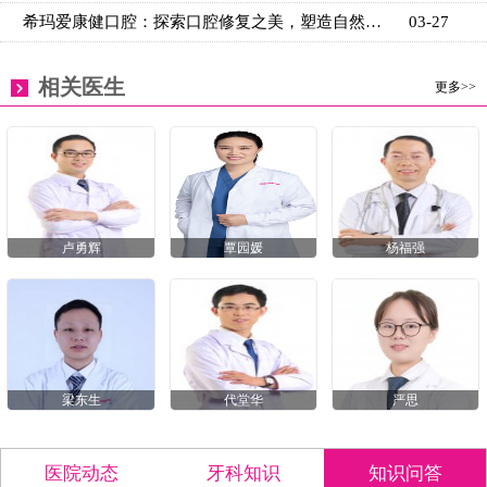
希玛爱康健口腔：探索口腔修复之美，塑造自然牙体新篇
03-27
相关医生
更多>>
卢勇辉
覃园媛
杨福强
梁东生
代堂华
严思
医院动态
牙科知识
知识问答