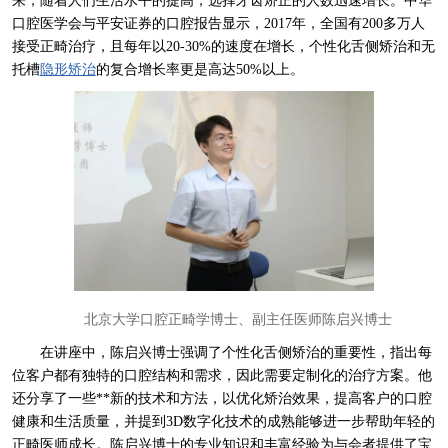
来，随着人们生活水平的提高，选择牙齿矫正的人数迅速增长。中华
口腔医学会与平安证券的口腔报告显示，2017年，全国有200多万人
接受正畸治疗，且每年以20-30%的速度在增长，个性化舌侧矫治和无
托槽
隐形矫治
的复合增长率更是高达50%以上。
北京大学口腔正畸学博士、副主任医师陈启兴博士
在讲座中，陈启兴博士强调了个性化舌侧矫治的重要性，指出每
位客户都有独特的口腔结构和需求，因此需要定制化的治疗方案。他
还分享了一些**新的技术和方法，以优化矫治效果，提高客户的口腔
健康和生活质量，并提到3D数字化技术的成熟能够进一步帮助年轻的
正畸医师成长。陈启兴博士的专业知识和丰富经验为与会者提供了宝