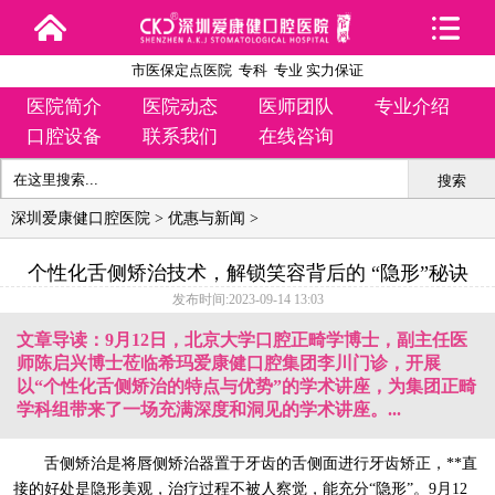
市医保定点医院 专科 专业 实力保证
医院简介
医院动态
医师团队
专业介绍
口腔设备
联系我们
在线咨询
搜索
深圳爱康健口腔医院
>
优惠与新闻
>
个性化舌侧矫治技术，解锁笑容背后的 “隐形”秘诀
发布时间:2023-09-14 13:03
文章导读：9月12日，北京大学口腔正畸学博士，副主任医
师陈启兴博士莅临希玛爱康健口腔集团李川门诊，开展
以“个性化舌侧矫治的特点与优势”的学术讲座，为集团正畸
学科组带来了一场充满深度和洞见的学术讲座。...
舌侧矫治是将唇侧矫治器置于牙齿的舌侧面进行牙齿矫正，**直
接的好处是隐形美观，治疗过程不被人察觉，能充分“隐形”。9月12