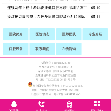
揭牌
连续两年上榜！希玛爱康健口腔再获“深圳品牌百
05-19
强”
提灯护齿展芳华，希玛爱康健口腔举办5·12国际
05-14
护士节
医院简介
医院动态
医师团队
专业介绍
口腔设备
联系我们
在线咨询
咨询微信：aiyuan325180
免费咨询热线：4000489168
深圳爱康健口腔医院版权所有
爱康健齿科集团旗下专业口腔医院
粤（B）广[2026]第 06-25-759 号
粤公网安备粤公网安备：44030302001087
地址：深圳市罗湖火车站大楼C区1-8楼
工信部ICP备案号：
粤ICP备12058131号-5
QQ咨询
电话咨询
咨询预约
网站导航