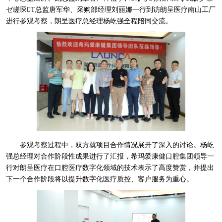
ゼ嵯琛T总监唐军华、采购部经理刘丽娜一行到访朗呈医疗南山工厂
进行参观考察，朗呈医疗总经理杨屹强全程陪同交流。
参观考察过程中，双方就项目合作情况展开了深入的讨论。杨屹
强总经理对合作阶段性成果进行了汇报，希玛爱康健口腔集团领导一
行对朗呈医疗在口腔医疗数字化领域的技术表示了高度赞赏，并提出
下一个合作阶段将以提升数字化医疗质控、客户服务为重心。