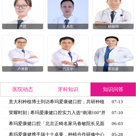
严思
梁东生
杨福强
卢勇辉
代堂华
覃园媛
医院动态
牙科知识
知识问答
意大利种植博士到访希玛爱康健口腔，共研种植
07-13
技术新思
荣耀时刻 | 希玛爱康健口腔实力入选“南湖100”并
07-10
获官
希玛爱康健口腔「北京正畸名家马春敏院长见面
06-03
日」活动
希玛爱康健携手瑞士士卓曼，种植合作研修中心
05-28