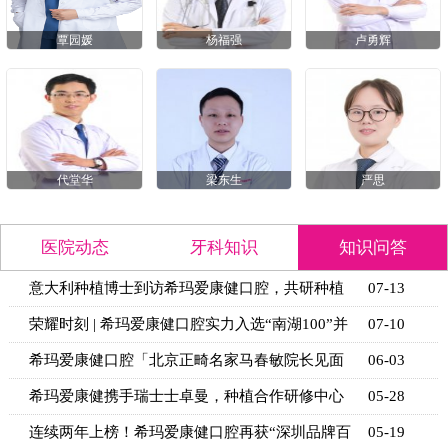
覃园媛
杨福强
卢勇辉
代堂华
梁东生
严思
医院动态
牙科知识
知识问答
意大利种植博士到访希玛爱康健口腔，共研种植
07-13
技术新思
荣耀时刻 | 希玛爱康健口腔实力入选“南湖100”并
07-10
获官
希玛爱康健口腔「北京正畸名家马春敏院长见面
06-03
日」活动
希玛爱康健携手瑞士士卓曼，种植合作研修中心
05-28
揭牌
连续两年上榜！希玛爱康健口腔再获“深圳品牌百
05-19