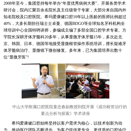
2008年至今，集团坚持每年举办“年度优秀病例大赛”、开展各类学术
研讨会，院内汇聚百余名院长及主任级骨干专家，大部分来自国内外
知名院校及口腔医院。希玛爱康健口腔10年以上医龄的医师比例超过
40%，大多长期担任瑞士士卓曼、德国BDGO等全球知名牙科机构全
球培训中心全国特聘讲师，参编或主编了多部全国口腔学术专著。方
宇院长深耕牙体牙髓科20多年，从事显微牙体牙髓15年，多次赴北
京、韩国、日本、德国等地接受显微根管操作系统培训，擅长疑难牙
体牙髓病治疗、显微镜下微创修复。多年来，已为集团培养出数十
位“显微牙医”!
中山大学附属口腔医院童忠春副教授到院开展《成功根管治疗的
要点分析与探索》学术讲座
希玛爱康健口腔始终坚持以客户需求为核心，以技术创新为动
力，推动医疗团队不断进步，为客户提供更专业、更优质的口腔诊疗