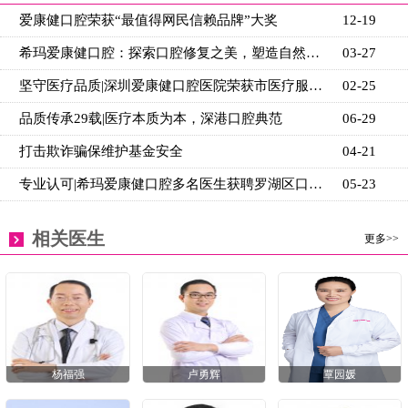
爱康健口腔荣获“最值得网民信赖品牌”大奖
12-19
希玛爱康健口腔：探索口腔修复之美，塑造自然牙体新篇
03-27
坚守医疗品质|深圳爱康健口腔医院荣获市医疗服务质量A
02-25
品质传承29载|医疗本质为本，深港口腔典范
06-29
打击欺诈骗保维护基金安全
04-21
专业认可|希玛爱康健口腔多名医生获聘罗湖区口腔质控
05-23
相关医生
更多>>
杨福强
卢勇辉
覃园媛